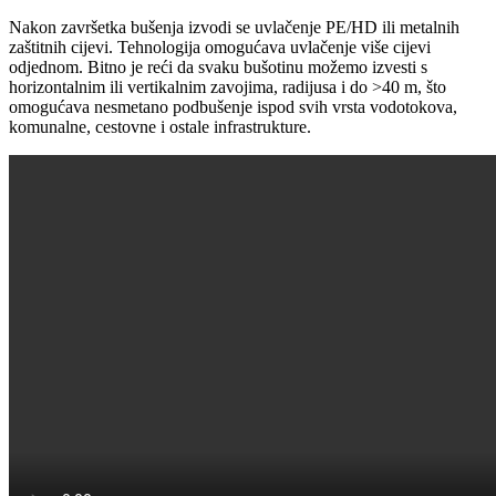
Nakon završetka bušenja izvodi se uvlačenje PE/HD ili metalnih
zaštitnih cijevi. Tehnologija omogućava uvlačenje više cijevi
odjednom. Bitno je reći da svaku bušotinu možemo izvesti s
horizontalnim ili vertikalnim zavojima, radijusa i do >40 m, što
omogućava nesmetano podbušenje ispod svih vrsta vodotokova,
komunalne, cestovne i ostale infrastrukture.