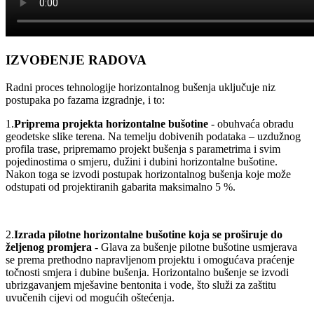
IZVOĐENJE RADOVA
Radni proces tehnologije horizontalnog bušenja uključuje niz
postupaka po fazama izgradnje, i to:
1.
Priprema projekta horizontalne bušotine
- obuhvaća obradu
geodetske slike terena. Na temelju dobivenih podataka – uzdužnog
profila trase, pripremamo projekt bušenja s parametrima i svim
pojedinostima o smjeru, dužini i dubini horizontalne bušotine.
Nakon toga se izvodi postupak horizontalnog bušenja koje može
odstupati od projektiranih gabarita maksimalno 5 %.
2.
Izrada pilotne horizontalne bušotine koja se proširuje do
željenog promjera
- Glava za bušenje pilotne bušotine usmjerava
se prema prethodno napravljenom projektu i omogućava praćenje
točnosti smjera i dubine bušenja. Horizontalno bušenje se izvodi
ubrizgavanjem mješavine bentonita i vode, što služi za zaštitu
uvučenih cijevi od mogućih oštećenja.