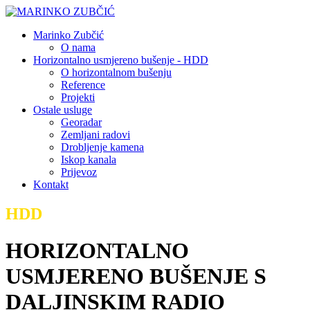
Marinko Zubčić
O nama
Horizontalno usmjereno bušenje - HDD
O horizontalnom bušenju
Reference
Projekti
Ostale usluge
Georadar
Zemljani radovi
Drobljenje kamena
Iskop kanala
Prijevoz
Kontakt
HDD
HORIZONTALNO
USMJERENO BUŠENJE S
DALJINSKIM RADIO