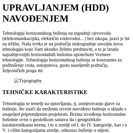
UPRAVLJANJEM (HDD)
NAVOĐENJEM
Tehnologija horizontalnog bušenja na izgradnji cjevovoda
(telekomunikacijski, električni vodovodni…) bez iskopa, pravi je hit
na tržištu. Naša tvrtka je na području niskogradnje usvojila novu
tehnologiju koju Vam ukratko želimo predstaviti, a to je izrada
najzahtjevnijih horizontalnih bušotina upotrebom Vermeer
tehnologije. Tehnologija horizontalnog bušenja se konzumira za
podbušenje cesta, autoputova, gusto naseljenih područja,
željezničkih pruga itd.
TEHNIČKE KARAKTERISTIKE
Tehnologija se temelji na upravljanju, tj. usmjeravanju glave za
bušenje, što znači da možemo izvesti navođeno bušenje u skladu s
unaprijed pripremljenim projektom. Brzina izvođenja horizontalne
bušotine ovisi o geološkom sastavu tla i geografskim
karakteristikama terena, i to u zemlji od I. do IV. kategorije, kao i u
V. i višim kategorijama zemlje, odnosno bušenje u stijeni.