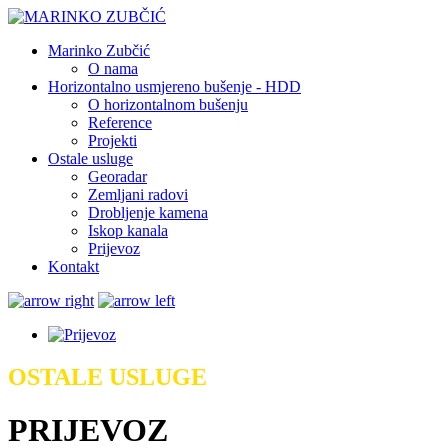
Marinko Zubčić
O nama
Horizontalno usmjereno bušenje - HDD
O horizontalnom bušenju
Reference
Projekti
Ostale usluge
Georadar
Zemljani radovi
Drobljenje kamena
Iskop kanala
Prijevoz
Kontakt
OSTALE USLUGE
PRIJEVOZ