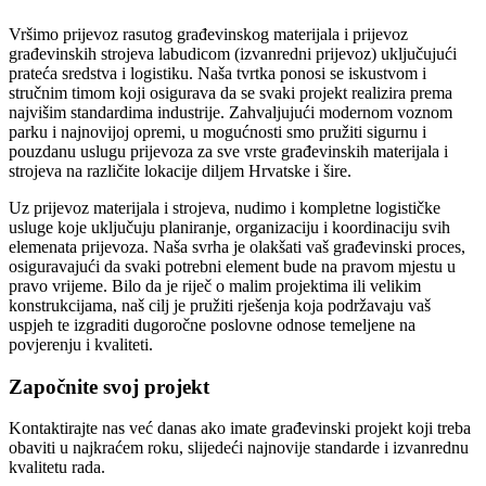
Vršimo prijevoz rasutog građevinskog materijala i prijevoz
građevinskih strojeva labudicom (izvanredni prijevoz) uključujući
prateća sredstva i logistiku. Naša tvrtka ponosi se iskustvom i
stručnim timom koji osigurava da se svaki projekt realizira prema
najvišim standardima industrije. Zahvaljujući modernom voznom
parku i najnovijoj opremi, u mogućnosti smo pružiti sigurnu i
pouzdanu uslugu prijevoza za sve vrste građevinskih materijala i
strojeva na različite lokacije diljem Hrvatske i šire.
Uz prijevoz materijala i strojeva, nudimo i kompletne logističke
usluge koje uključuju planiranje, organizaciju i koordinaciju svih
elemenata prijevoza. Naša svrha je olakšati vaš građevinski proces,
osiguravajući da svaki potrebni element bude na pravom mjestu u
pravo vrijeme. Bilo da je riječ o malim projektima ili velikim
konstrukcijama, naš cilj je pružiti rješenja koja podržavaju vaš
uspjeh te izgraditi dugoročne poslovne odnose temeljene na
povjerenju i kvaliteti.
Započnite svoj projekt
Kontaktirajte nas već danas ako imate građevinski projekt koji treba
obaviti u najkraćem roku, slijedeći najnovije standarde i izvanrednu
kvalitetu rada.