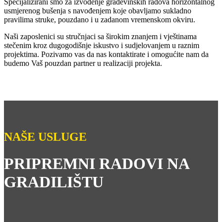
Specijalizirani smo za izvođenje građevinskih radova horizontalnog
usmjerenog bušenja s navođenjem koje obavljamo sukladno
pravilima struke, pouzdano i u zadanom vremenskom okviru.
Naši zaposlenici su stručnjaci sa širokim znanjem i vještinama
stečenim kroz dugogodišnje iskustvo i sudjelovanjem u raznim
projektima. Pozivamo vas da nas kontaktirate i omogućite nam da
budemo Vaš pouzdan partner u realizaciji projekta.
NAŠE USLUGE
PRIPREMNI RADOVI NA
GRADILIŠTU